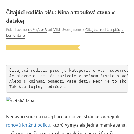
píšu:
Čítajúci rodičia píšu: Nina a tabuľová stena v
Milka
detskej
a
Publikované
02/11/2018
od
Viki
Uverejnené v
Čítajúci rodičia píšu
2
jej
komentáre
malá
veľká
Alžbetka“
Čítajúci rodičia píšu je kategória o vás, superrodičo
Je hlavne o tom, čo zažívate v bežnom živote s vašim
Alebo s knihami pomedzi vaše deti? Nech je to ako ch
Tak štartujte, rodičovia!
Nedávno sme na našej Facebookovej stránke zverejnili
rohovú knižnú policu
, ktorú vymyslela jedna mamka Jana.
Tiež sme rodičov poprosili o nejaké ich pekné fotoše