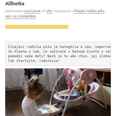
Alžbetka
Oliver
Publikované
02/11/2018
od
Viki
Uverejnené v
Čítajúci rodičia píšu
,
a
vek 1-3
2 komentáre
knižka“
Čítajúci rodičia píšu je kategória o vás, superrodičo
Je hlavne o tom, čo zažívate v bežnom živote s vašim
pomedzi vaše deti? Nech je to ako chce, jej úlohou j
Tak štartujte, rodičovia!