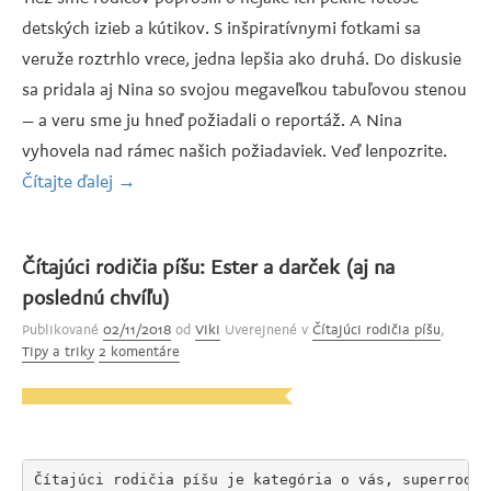
detských izieb a kútikov. S inšpiratívnymi fotkami sa
veruže roztrhlo vrece, jedna lepšia ako druhá. Do diskusie
sa pridala aj Nina so svojou megaveľkou tabuľovou stenou
– a veru sme ju hneď požiadali o reportáž. A Nina
vyhovela nad rámec našich požiadaviek. Veď lenpozrite.
Čítajte ďalej
„Čítajúci
→
rodičia
píšu:
Čítajúci rodičia píšu: Ester a darček (aj na
Nina
poslednú chvíľu)
a
Publikované
02/11/2018
od
Viki
Uverejnené v
Čítajúci rodičia píšu
,
tabuľová
Tipy a triky
2 komentáre
stena
v
detskej“
Čítajúci rodičia píšu je kategória o vás, superrodičo