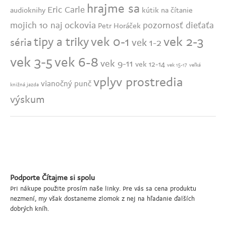
hrajme sa
Eric Carle
audioknihy
kútik na čítanie
ockovia
mojich 10 naj
pozornosť dieťaťa
Petr Horáček
vek 2-3
vek 0-1
tipy a triky
séria
vek 1-2
vek 3-5
vek 6-8
vek 9-11
vek 12-14
vek 15-17
veľká
vplyv prostredia
vianočný punč
knižná jazda
výskum
Podporte Čítajme si spolu
Pri nákupe použite prosím naše linky. Pre vás sa cena produktu
nezmení, my však dostaneme zlomok z nej na hľadanie ďalších
dobrých kníh.