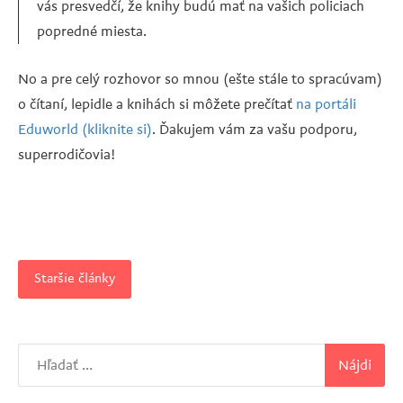
vás presvedčí, že knihy budú mať na vašich policiach
popredné miesta.
No a pre celý rozhovor so mnou (ešte stále to spracúvam)
o čítaní, lepidle a knihách si môžete prečítať
na portáli
Eduworld (kliknite si)
. Ďakujem vám za vašu podporu,
superrodičovia!
Staršie články
Navigácia
v
článkoch
Hľadať: