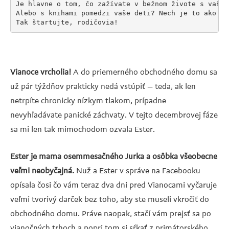
Je hlavne o tom, čo zažívate v bežnom živote s vašim
Alebo s knihami pomedzi vaše deti? Nech je to ako ch
Tak štartujte, rodičovia!
Vianoce vrcholia!
A do priemerného obchodného domu sa
už pár týždňov prakticky nedá vstúpiť – teda, ak len
netrpíte chronicky nízkym tlakom, prípadne
nevyhľadávate panické záchvaty. V tejto decembrovej fáze
sa mi len tak mimochodom ozvala Ester.
Ester je mama osemmesačného Jurka a osôbka všeobecne
veľmi neobyčajná.
Nuž a Ester v správe na Facebooku
opísala čosi čo vám teraz dva dni pred Vianocami vyčaruje
veľmi tvorivý darček bez toho, aby ste museli vkročiť do
obchodného domu. Práve naopak, stačí vám prejsť sa po
vianočných trhoch a popri tom si sŕkať z primátorského