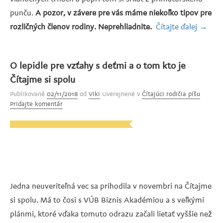
punču.
A pozor, v závere pre vás máme niekoľko tipov pre
rozličných členov rodiny. Neprehliadnite.
Čítajte ďalej
„Čítajú
→
rodičia
píšu:
O lepidle pre vzťahy s deťmi a o tom kto je
Ester
Čítajme si spolu
a
Publikované
02/11/2018
od
Viki
Uverejnené v
Čítajúci rodičia píšu
darček
Pridajte komentár
(aj
na
posled
chvíľu)
Jedna neuveriteľná vec sa prihodila v novembri na Čítajme
si spolu. Má to čosi s VÚB Biznis Akadémiou a s veľkými
plánmi, ktoré vďaka tomuto odrazu začali lietať vyššie než