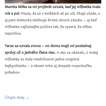
Mamka Milka sa mi prvýkrát ozvala, keď jej Alžbetka mala
rok a pol.
Písala, že sú v knižkách až po uši, čítajú všade, a
aj pani doktorka obdivuje širokú slovnú zásobu – aj keď
Alžbetka najčastejšie počúva tak, že vyzerá, že vôbec
nepočúva.
Teraz sa ozvala znova – no doma majú od poslednej
správy už o jedného člena viac.
A ako sa ukázalo, z malej
Alžbetky sa stala medzičasom jedna ozajstná
bejbysitterka – a okrem toho aj dospelá rozprávačka
príbehov.
Čítajte ďalej
„Čítajúci
→
rodičia