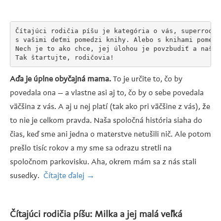
Čítajúci rodičia píšu je kategória o vás, superrodič
s vašimi deťmi pomedzi knihy. Alebo s knihami pomedz
Nech je to ako chce, jej úlohou je povzbudiť a naštar
Tak štartujte, rodičovia!
Aďa je úplne obyčajná mama.
To je určite to, čo by
povedala ona – a vlastne asi aj to, čo by o sebe povedala
väčšina z vás. A aj u nej platí (tak ako pri väčšine z vás), že
to nie je celkom pravda. Naša spoločná história siaha do
čias, keď sme ani jedna o materstve netušili nič. Ale potom
prešlo tisíc rokov a my sme sa odrazu stretli na
spoločnom parkovisku. Aha, okrem mám sa z nás stali
susedky.
Čítajte ďalej
„Čítajúci
→
rodičia
píšu:
Čítajúci rodičia píšu: Milka a jej malá veľká
Aďa,