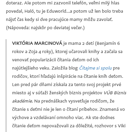
doteraz. Ale potom mi zazvonil telefón, veľmi milý hlas
povedal, Haló, tu je Eduworld…a potom už len bolo treba
nájsť čas kedy si dve pracujúce mamy môžu zavolať.
(Nápoveda: najskôr po deviatej večer.)
VIKTÓRIA MARCINOVÁ
je mama 2 detí (Benjamín 6
rokov a Zoja 4 roky), ktorej učarovali knihy a začala sa
venovať popularizácii čítania deťom od ich
najútlejšieho veku. Založila blog
Čítajme si spolu
pre
rodičov, ktorí hľadajú inšpirácie na čítanie kníh deťom.
Len pred pár dňami získala za tento svoj projekt prvé
miesto aj v súťaži ženských biznis projektov
VÚB Biznis
akadémie
. Na prednáškach vysvetľuje rodičom, že
čítanie s deťmi nie je len o čítaní príbehov. Znamená vo
výchove a vzdelávaní omnoho viac. Ak ste dodnes
čítanie deťom nepovažovali za dôležité, rozhovor s Viki