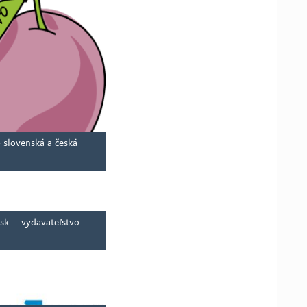
– slovenská a česká
sk – vydavateľstvo