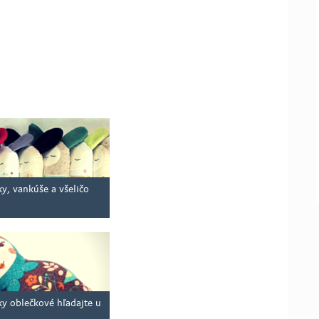
y, vankúše a všeličo
ky oblečkové hľadajte u