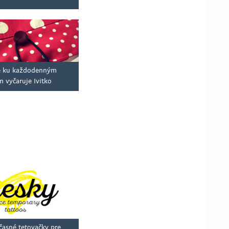
vé ku každodenným
 vyčaruje Ivitko
časné tetovačky pre