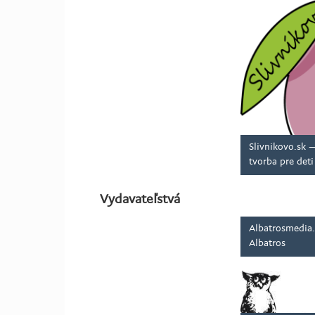
Slivnikovo.sk 
tvorba pre deti
Vydavateľstvá
Albatrosmedia.
Albatros