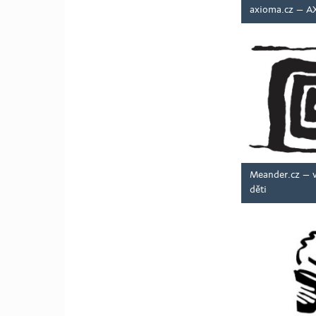
axioma.cz – A
Meander.cz – v
děti