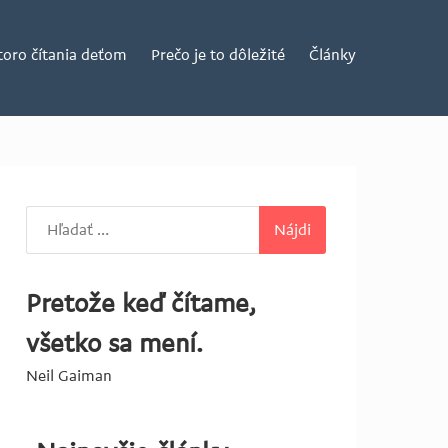
toro čítania deťom
Prečo je to dôležité
Články
Hľadať:
Pretože keď čítame,
všetko sa mení.
Neil Gaiman