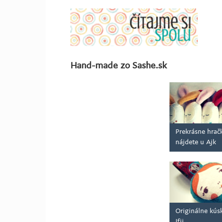
Hand-made zo Sashe.sk
Prekrásne hračk
nájdete u Ajk
Originálne kús
Ifii