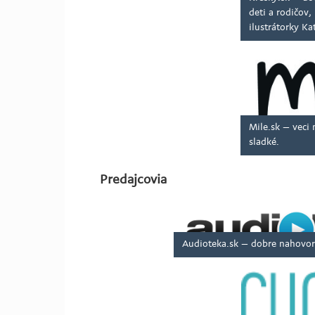
deti a rodičov,
ilustrátorky Ka
Mile.sk – veci 
sladké.
Predajcovia
Audioteka.sk – dobre nahovor