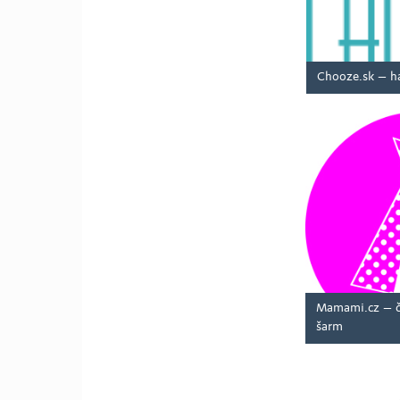
Chooze.sk – h
Mamami.cz – če
šarm