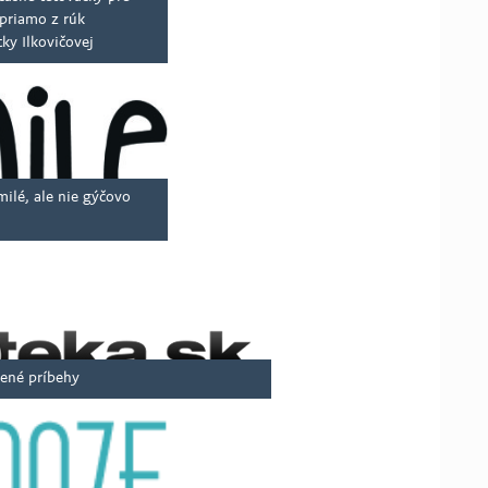
 priamo z rúk
tky Ilkovičovej
milé, ale nie gýčovo
ené príbehy