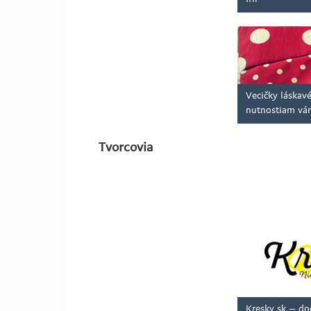
Vecičky láska
nutnostiam vám
Tvorcovia
Kresky.sk – do