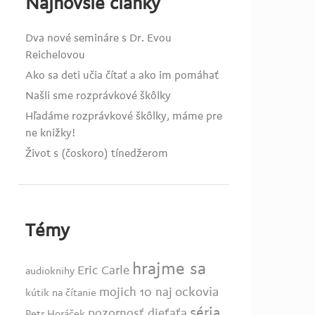
Najnovšie články
Dva nové semináre s Dr. Evou
Reichelovou
Ako sa deti učia čítať a ako im pomáhať
Našli sme rozprávkové škôlky
Hľadáme rozprávkové škôlky, máme pre
ne knižky!
Život s (čoskoro) tínedžerom
Témy
hrajme sa
Eric Carle
audioknihy
ockovia
mojich 10 naj
kútik na čítanie
séria
pozornosť dieťaťa
Petr Horáček