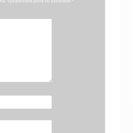
ná.
Vyžadované polia sú označené
*