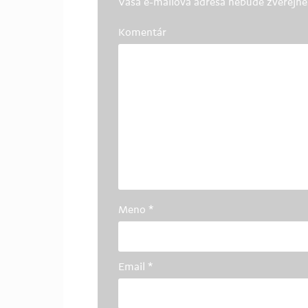
Vaša e-mailová adresa nebude zverejne
Komentár
Meno
*
Email
*