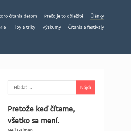
toro čítania deťom
Prečo je to dôležité
Články
rie
Tipy a triky
Výskumy
Čítania a festivaly
Hľadať:
Pretože keď čítame,
všetko sa mení.
Neil Gaiman