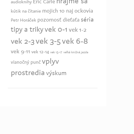
hrajme sa
Eric Carle
audioknihy
ockovia
mojich 10 naj
kútik na čítanie
séria
pozornosť dieťaťa
Petr Horáček
vek 0-1
tipy a triky
vek 1-2
vek 3-5
vek 6-8
vek 2-3
vek 9-11
vek 12-14
vek 15-17
veľká knižná jazda
vplyv
vianočný punč
prostredia
výskum