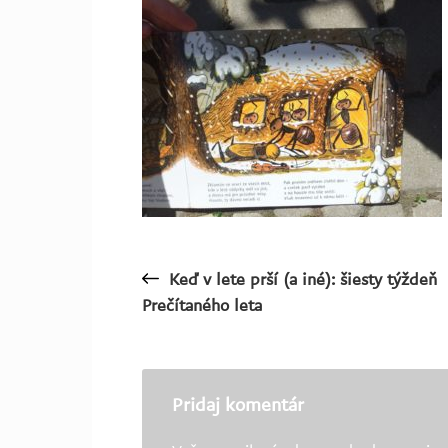
Keď v lete prší (a iné): šiesty týždeň
Navigácia
Prečítaného leta
v
článku
Pridaj komentár