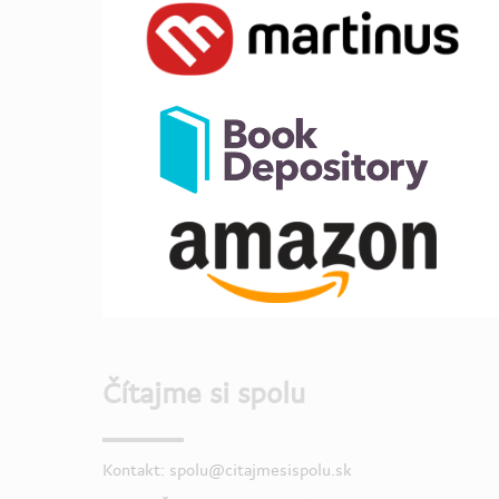
Čítajme si spolu
Kontakt: spolu@citajmesispolu.sk